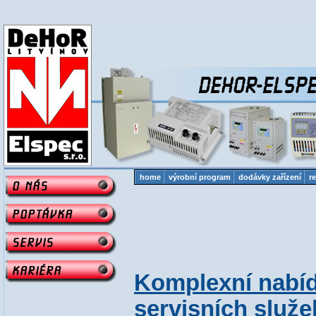
home
výrobní program
dodávky zařízení
re
Komplexní nabíd
servisních služe