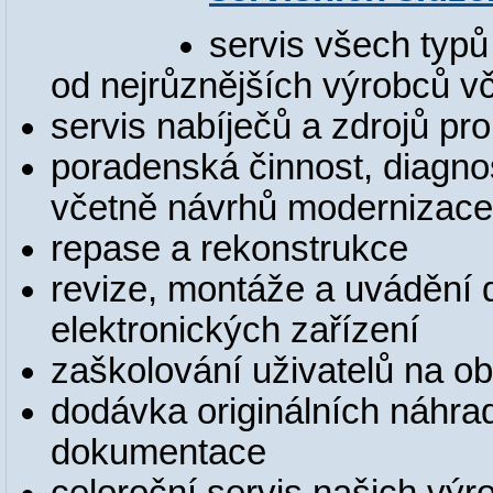
servis všech typ
od nejrůznějších výrobců vč
servis nabíječů a zdrojů p
poradenská činnost, diagno
včetně návrhů modernizace
repase a rekonstrukce
revize, montáže a uvádění
elektronických zařízení
zaškolování uživatelů na o
dodávka originálních náhra
dokumentace
celoroční servis našich vý