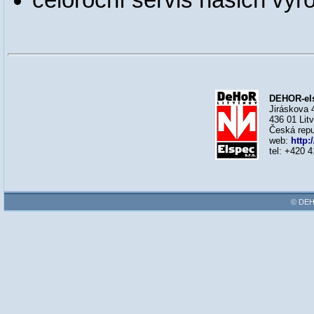
DEHOR-elsp
Jiráskova 
436 01 Lit
Česká repu
web:
http:
tel: +420 
© DEHO